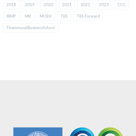
2018
2019
2020
2021
2022
2023
CCC
IBMP
MK
MOEH
TBS
TBS Forward
ThammasatBusinessSchool