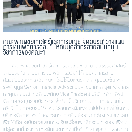
คณะพาณิชยศาสตร์และการบัญชี จัดอบรม”วางแผน
การเงินเพื่อการออม” ให้กับบุคลากรสายสนับสนุน
วิชาการของคณะฯ
คณะพาณิชยศาสตร์และการบัญชี มหาวิทยาลัยธรรมศาสตร์
จัดอบรม “วางแผนการเงินเพื่อการออม” ให้กับบุคลากรสาย
สนับสนุนวิชาการของคณะฯ โดยได้รับเกียรติจาก คุณธนะชัย จาตุ
รพิศานุกูล Senior Financial Advisor บมจ. ธนาคารกรุงเทพ จำกัด
และคุณกฤษณ์ เทวรักษ์พิทักษ์ Vice President บริษัทหลักทรัพย์
จัดการกองทุนรวมบัวหลวง จำกัด เป็นวิทยากร การอบรมใน
ครั้งนี้ เป็นการอบรมให้ความรู้ด้านการเงินเพื่อนำไปประยุกต์ใช้ในการ
บริหารจัดการ วางเป้าหมายทางการเงินได้อย่างถูกต้องและเหมาะสม
เพื่อให้เกิดแรงบันดาลใจในการปรับเปลี่ยนพฤติกรรมการออมเพื่อนำ
ไปสู่ความมั่นคงทางการเงินในอนาคต เมื่อวันที่ 21 ตุลาคม 2567 ณ