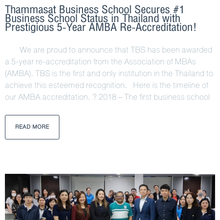
Thammasat Business School Secures #1
Business School Status in Thailand with
Prestigious 5-Year AMBA Re-Accreditation!
We are proud to announce that TBS has been awarded
a 5-year re-accreditation from the Association of MBAs
(AMBA). TBS is the first and only institution in the Thailand to
achieve this esteemed recognition. Here is the timeline of
our AMBA accreditation. ? 2018 – The first business school
READ MORE