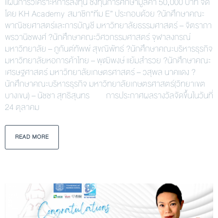
แผนการวิเคราะห์การลงทุน ชิงทุนการศึกษามูลค่า 50,000 บาท จัด
โดย KH Academy สมาชิก“ทีม E” ประกอบด้วย ?นักศึกษาคณะ
พาณิชยศาสตร์และการบัญชี มหาวิทยาลัยธรรมศาสตร์ – จิตราภา
พรวานิชพงศ์ ?นักศึกษาคณะวิศวกรรมศาสตร์ จุฬาลงกรณ์
มหาวิทยาลัย – ภูกันต์ทัพพ์ สุขณิพัทธ์ ?นักศึกษาคณะบริหารธุรกิจ
มหาวิทยาลัยหอการค้าไทย – พุฒิพงษ์ แย้มสำรวย ?นักศึกษาคณะ
เศรษฐศาสตร์ มหาวิทยาลัยเกษตรศาสตร์ – วสุพล นาคแดง ?
นักศึกษาคณะบริหารธุรกิจ มหาวิทยาลัยเกษตรศาสตร์(วิทยาเขต
บางเขน) – นัชชา สุทธิสุนทร การประกาศผลรางวัลจัดขึ้นในวันที่
24 ตุลาคม
READ MORE