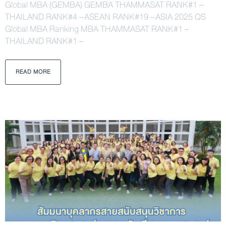
Global MBA (GEMBA) GEMBA THAMMASAT RANK#1 –
THAILAND RANK#4 – ASEAN RANK#19 – ASIA 2025 QS
Global MBA Ranking MBA THAMMASAT RANK#1 –
THAILAND RANK#1 –
READ MORE