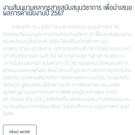
งานสัมมนาบุคลากรสายสนับสนุนวิชาการ เพื่อนำเสนอ
ผลการดำเนินงานปี 2567
4 พฤศจิกายน 2567 คณะพาณิชย์ฯ ม.ธรรมศาสตร์ จัด
กิจกรรมสัมมนาบุคลากรสายสนับสนุนวิชาการ เพื่อนำเสนอผลงาน
ของหน่วยงานในปี พ.ศ. 2567 โดยได้รับเกียรติจาก รอง
ศาสตราจารย์ ดร.สมชาย สุภัทรกุล คณบดี กล่าวเปิดงาน และบอก
เล่าเกี่ยวกับการความสำเร็จ และการดำเนินการต่างๆ ของคณะฯ
จากนั้นหน่วยงานภายในคณะฯ ทั้ง 26 หน่วยงาน นำเสนอผลการ
ดำเนินงานตลอดทั้งวัน โดยมี คณบดี ผู้ช่วยศาสตราจารย์เอกรินทร์
ยลระบิล รองคณบดีฝ่ายกิจการองค์กรและความยั่งยืน คุณยุทธวีร
อัชวังกูล ผู้ช่วยคณบดีฝ่ายการคลัง ศาสตราจารย์ ดร.นภดล
ร่มโพธิ์ ผู้อำนวยการโครงการ MBA และผู้ช่วยศาสตราจารย์
ดร.กฤษณ์ ปัทมะโรจน์ ให้ข้อคิดเห็น และข้อเสนอแนะกับทุกหน่วยงาน
ณ ห้องสัมมนาสถาบันเอเชียตะวันออกศึกษา ม.ธรรมศาสตร์ ศูนย์
รังสิต
READ MORE