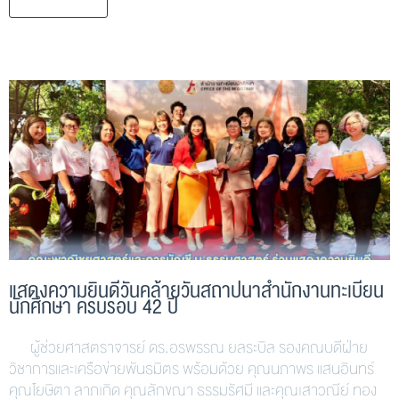
แสดงความยินดีวันคล้ายวันสถาปนาสำนักงานทะเบียน
นักศึกษา ครบรอบ 42 ปี
ผู้ช่วยศาสตราจารย์ ดร.อรพรรณ ยลระบิล รองคณบดีฝ่าย
วิชาการและเครือข่ายพันธมิตร พร้อมด้วย คุณนภาพร แสนอินทร์
คุณโยษิตา ลาภเกิด คุณลักขณา ธรรมรัศมี และคุณเสาวณีย์ ทอง