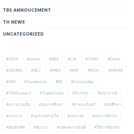
TBS ANNOUCEMENT
TH NEWS
UNCATEGORIZED
#2024
#award
#BBA
#CIA
#CONC
#Event
#GEMBA
#IBLT
#MBA
#MIF
#MOU
#MSMIS
#OM
#Openhouse
#RE
#Scholarship
#TBSForward
#TripleCrown
#กิจกรรม
#คณาจารย์
#ความร่วมมือ
#ทุนการศึกษา
#ท่าพระจันทร์
#นักศึกษา
#บรรยาย
#บุคลากรภายใน
#ประกวด
#ประกาศทั่วไป
#ศูนย์รังสิต
#สัมมนา
#แสดงความยินดี
#ให้การต้อนรับ