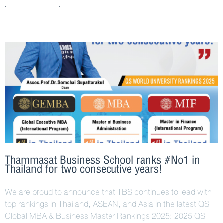
Thammasat Business School ranks #No1 in
Thailand for two consecutive years!
We are proud to announce that TBS continues to lead with
top rankings in Thailand, ASEAN, and Asia in the latest QS
Global MBA & Business Master Rankings 2025: 2025 QS