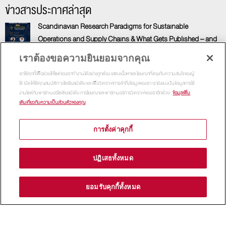
ข่าวสารประกาศล่าสุด
Scandinavian Research Paradigms for Sustainable
Operations and Supply Chains & What Gets Published – and
Why Most Papers Don’t: An Editor’s View
เราต้องขอความยินยอมจากคุณ
“Scandinavian Research Paradigms for Sustainable Operations and Supply Chains &
เราใช้คุกกี้เพื่อช่วยให้ไซต์ของเราทำงานได้อย่างถูกต้อง แสดงเนื้อหาและโฆษณาที่ตรงกับความสนใจของผู้
What Gets
ใช้ เปิดให้ใช้คุณสมบัติทางโซเชียลมีเดีย และเพื่อวิเคราะห์การเข้าถึงข้อมูลของเรา เรายังแบ่งปันข้อมูลการใช้
7 August, 2026
งานไซต์กับพาร์ทเนอร์โซเชียลมีเดีย การโฆษณาและพาร์ทเนอร์การวิเคราะห์ของเราอีกด้วย
ข้อมูลเพิ่ม
เติมเกี่ยวกับความเป็นส่วนตัวของคุณ
เสริมความคิด ติดปีกวิชาชีพ กับคณะพาณิชย์ฯ ธรรมศาสตร์
การตั้งค่าคุกกี้
“โครงการสัมมนา เสริมความคิด ติดปีกวิชาชีพ กับคณะพาณิชย์ฯ ธรรมศาสตร์” ประกาศรายชื่อ
ผู้มีสิทธิ์เข้าสัมมนาทางวิชาการ โครงการสัมมนา “เสริมความคิด ติดปีกวิชาชีพ กับคณะพาณิชย์ฯ
ธรรมศาสตร์” .
ปฏิเสธทั้งหมด
17 July, 2026
ยอมรับคุกกี้ทั้งหมด