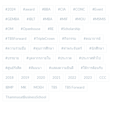
#2024
#award
#BBA
#CIA
#CONC
#Event
#GEMBA
#IBLT
#MBA
#MIF
#MOU
#MSMIS
#OM
#Openhouse
#RE
#Scholarship
#TBSForward
#TripleCrown
#กิจกรรม
#คณาจารย์
#ความร่วมมือ
#ทุนการศึกษา
#ท่าพระจันทร์
#นักศึกษา
#บรรยาย
#บุคลากรภายใน
#ประกวด
#ประกาศทั่วไป
#ศูนย์รังสิต
#สัมมนา
#แสดงความยินดี
#ให้การต้อนรับ
2018
2019
2020
2021
2022
2023
CCC
IBMP
MK
MOEH
TBS
TBS Forward
ThammasatBusinessSchool