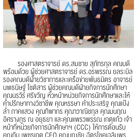
รองศาสตราจารย์ ดร.สมชาย สุภัทรกุล คณบดี
พร้อมด้วย ผู้ช่วยศาสตราจารย์ ดร.อรพรรณ ยลระบิล
รองคณบดีฝ่ายวิชาการและเครือข่ายพันธมิตร อาจารย์
นพธนิษฐ์ โชติสาร ผู้ช่วยคณบดีฝ่ายกิจการนักศึกษา
คุณนรวีร์ ศรีขวัญ หัวหน้าหน่วยกิจการนักศึกษาและให้
คำปรึกษาทางวิชาชีพ คุณหรรษา คำประเสริฐ คุณแป้ง
ล่ำ ภาคแสวง คุณทิพากร คุณาวาณิชกุล คุณมนฤณ
อิศรางกูร ณ อยุธยา และคุณแพรวพรรณ เกตุแก้ว เจ้า
หน้าที่หน่วยกิจการนักศึกษาฯ (CCC) ให้การต้อนรับ
คุณภีม เพชรเกตุ CEO คุณบุญชัย ฉัตรโชคเฉลิมพร