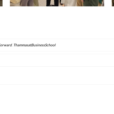
Forward
,
ThammasatBusinessSchool