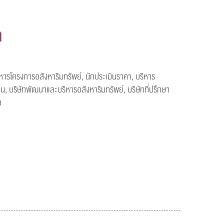
า
ารโครงการอสังหาริมทรัพย์, นักประเมินราคา, บริหาร
งิน, บริษัทพัฒนาและบริหารอสังหาริมทรัพย์, บริษัทที่ปรึกษา
ก