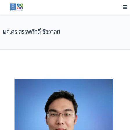
ผศ.ดร.สรรพศักดิ์ ชัชวาลย์