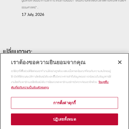
ผู้มีสิทธิ์เข้าสัมมนาทางวิชาการ โครงการสัมมนา “เสริมความคิด ติดปีกวิชาชีพ กับคณะพาณิชย์ฯ
ธรรมศาสตร์” .
17 July, 2026
เปลี่ยนภาษา:
เราต้องขอความยินยอมจากคุณ
เราใช้คุกกี้เพื่อช่วยให้ไซต์ของเราทำงานได้อย่างถูกต้อง แสดงเนื้อหาและโฆษณาที่ตรงกับความสนใจของผู้
ใช้ เปิดให้ใช้คุณสมบัติทางโซเชียลมีเดีย และเพื่อวิเคราะห์การเข้าถึงข้อมูลของเรา เรายังแบ่งปันข้อมูลการใช้
งานไซต์กับพาร์ทเนอร์โซเชียลมีเดีย การโฆษณาและพาร์ทเนอร์การวิเคราะห์ของเราอีกด้วย
ข้อมูลเพิ่ม
เติมเกี่ยวกับความเป็นส่วนตัวของคุณ
การตั้งค่าคุกกี้
Copyright 2015
Thammasat Business School | All Rights
ปฏิเสธทั้งหมด
Reserved