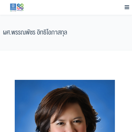
ผศ.พรรณพัชร อิทธิโอภาสกุล