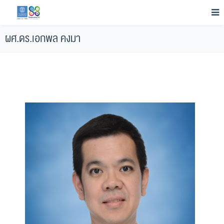
ผศ.ดร.เอกพล คงมา