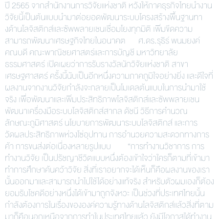
ปี 2565 จากสำนักงานการวิจัยแห่งชาติ หวังให้ภาคธุรกิจไทยนำงาน
วิจัยนี้เป็นต้นแบบนำมาต่อยอดพัฒนาระบบโครงสร้างพื้นฐานทา
งด้านโลจิสติกส์และซัพพลายเชนเชื่อมโยงทุกมิติ เพิ่มขีดความ
สามารถพัฒนาเศรษฐกิจไทยในอนาคต ศ.ดร.รุธิร์ พนมยงค์
คณบดี คณะพาณิชยศาสตร์และการบัญชี มหาวิทยาลัย
ธรรมศาสตร์ เปิดเผยว่าการรับรางวัลนักวิจัยแห่งชาติ สาขา
เศรษฐศาสตร์ ครั้งนี้นับเป็นอีกหนึ่งความภาคภูมิใจอย่างยิ่ง และดีใจที่
ผลงานจากงานวิจัยกำลังจะกลายเป็นโมเดลต้นแบบในการนำมาใช้
จริง เพื่อพัฒนาและเพิ่มประสิทธิภาพโลจิสติกส์และซัพพลายเชน
พัฒนาเครื่องมือระบบโลจิสติกส์สากล ดัชนี วิธีการคำนวณ
ลักษณะภูมิศาสตร์ นโยบายการพัฒนาระบบโลจิสติกส์ และการ
วัดผลประสิทธิภาพห่วงโซ่อุปทาน การอำนวยความสะดวกทางการ
ค้า การขนส่งต่อเนื่องหลายรูปแบบ “การทำงานวิชาการ การ
ทำงานวิจัย เป็นปรัชญาชีวิตแบบหนึ่งต้องเข้าใจว่าใครก็ตามที่เข้ามา
ทำการศึกษาค้นคว้าวิจัย สิ่งที่เราอยากจะได้เห็นก็คือผลงานของเรา
นั้นออกมาและสามารถนำไปใช้ได้อย่างแท้จริง สำหรับตัวผมเองก็ต้อง
ยอมรับโชคดีอย่างหนึ่งได้เข้ามาถูกจังหวะ เป็นช่วงที่ประเทศไทยนั้น
กำลังต้องการในเรื่องขององค์ความรู้ทางด้านโลจิสติกส์แล้วสิ่งที่ตาม
มาก็คือนอกเหนือจากการทำในประเทศไทยแล้ว ยังมีโอกาสได้ทำงาน