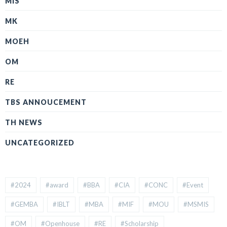
MIS
MK
MOEH
OM
RE
TBS ANNOUCEMENT
TH NEWS
UNCATEGORIZED
#2024
#award
#BBA
#CIA
#CONC
#Event
#GEMBA
#IBLT
#MBA
#MIF
#MOU
#MSMIS
#OM
#Openhouse
#RE
#Scholarship