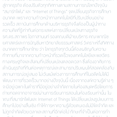
สู่ภาคธุรกิจ ต้องปรับตัวทุกทิศทางตามสถานการณ์โลกปัจจุบัน
“สมาร์ทโฟน” และ “Internet of Things” จุดเปลี่ยนธุรกิจการศึกษา
อนาคต เพราะความก้าวหน้าทางเทคโนโลยีที่ปรับเปลี่ยนอย่าง
รวดเร็ว สถาบันการศึกษาด้านบริหารธุรกิจจึงต้องเป็นผู้นำทาง
ความคิดที่รู้เท่าทันต่อกระแสแห่งการเปลี่ยนแปลงทางธุรกิจ
รศ.ดร.สถาพร โอภาสานนท์ รองคณบดีฝ่ายบริหาร คณะพาณิช
ยศาสตร์และการบัญชีมหาวิทยาลัยธรรมศาสตร์ วิเคราะห์ถึงทิศทาง
อนาคตการศึกษาไทย ว่า โลกธุรกิจทุกวันนี้ต้องเผชิญกับความ
ท้าทายที่มาจากความก้าวหน้าที่รวดเร็วของเทคโนโลยีและพลวัตร
ทางเศรษฐกิจและสังคมที่เปลี่ยนแปลงตลอดเวลา ซึ่งต้องอาศัยการ
ดำเนินธุรกิจที่ทันต่อเหตุการณ์และสามารถปรับแผนให้สอดคล้องกับ
สถานการณ์อยู่เสมอ ไม่เว้นแม้แต่วงการการศึกษาที่ในอดีตไม่ได้มี
พัฒนาการที่รวดเร็วมากอย่างปัจจุบันนี้ เนื่องจากองค์ความรู้ต่าง ๆ
จะมีอยู่เฉพาะในตำราที่มีอยู่อย่างจำกัดภายในห้องสมุดหรือโดยการ
ถ่ายทอดจากอาจารย์ผ่านการเรียนการสอนในห้องเรียนเท่านั้น ใน
ขณะที่สมาร์ทโฟนและ Internet of Things ได้เปลี่ยนแปลงรูปแบบการ
ศึกษาไปอย่างสิ้นเชิง ทำให้การหาความรู้ด้วยตนเองไม่มีขีดจำกัด และ
ไม่ถูกจำกัดด้วยเวลาและสถานที่อีกต่อไป ทักษะที่จำเป็นต่อการทำ