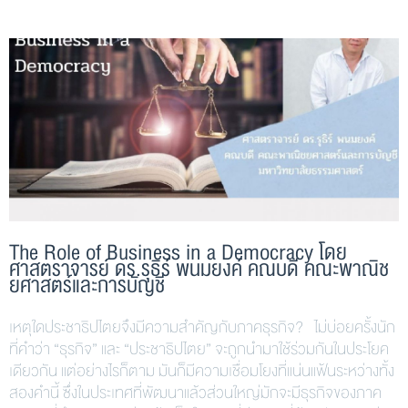
The Role of Business in a Democracy โดย
ศาสตราจารย์ ดร.รุธิร์ พนมยงค์ คณบดี คณะพาณิช
ยศาสตร์และการบัญชี
เหตุใดประชาธิปไตยจึงมีความสำคัญกับภาคธุรกิจ? ไม่บ่อยครั้งนัก
ที่คำว่า “ธุรกิจ” และ “ประชาธิปไตย” จะถูกนำมาใช้ร่วมกันในประโยค
เดียวกัน แต่อย่างไรก็ตาม มันก็มีความเชื่อมโยงที่แน่นแฟ้นระหว่างทั้ง
สองคำนี้ ซึ่งในประเทศที่พัฒนาแล้วส่วนใหญ่มักจะมีธุรกิจของภาค