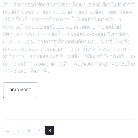
ว่า “แล้วภาคธุรกิจไทยสามารถช่วยพัฒนาประชาธิปไตยในประเทศได้
หรือไม่?” ซึ่งหลายท่านอาจมองว่าคำถามนี้ตอบได้ยาก แต่หากมอง
ให้ดี ๆ ก็จะเห็นว่าภาคธุรกิจของไทยนั้นมีบทบาทในการพัฒนา
ประชาธิปไตยของประเทศเป็นอย่างมาก ดังนั้น บทความนี้จึงมี
วัตถุประสงค์เพื่อนำเสนอให้เห็นความสัมพันธ์ร่วมกัน (Symbiotic
relationship) ระหว่างภาคธุรกิจเอกชนกับระบอบประชาธิปไตย ซึ่ง
ความสัมพันธ์นี้มีความลึกซึ้งมากกว่าการที่จะเข้าใจเพียงแค่ว่า ภาค
ธุรกิจเอกชนและระบอบประชาธิปไตยนั้นไม่ได้มีอะไรที่เกี่ยวข้องกันมาก
นัก ความสำคัญของตลาด “เสรี” เพื่อพัฒนาภาคธุรกิจเอกชนไทย
ให้มีความเข้มแข็งมากขึ้น
READ MORE
6
7
8