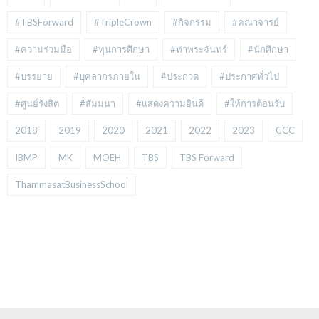
#TBSForward
#TripleCrown
#กิจกรรม
#คณาจารย์
#ความร่วมมือ
#ทุนการศึกษา
#ท่าพระจันทร์
#นักศึกษา
#บรรยาย
#บุคลากรภายใน
#ประกวด
#ประกาศทั่วไป
#ศูนย์รังสิต
#สัมมนา
#แสดงความยินดี
#ให้การต้อนรับ
2018
2019
2020
2021
2022
2023
CCC
IBMP
MK
MOEH
TBS
TBS Forward
ThammasatBusinessSchool