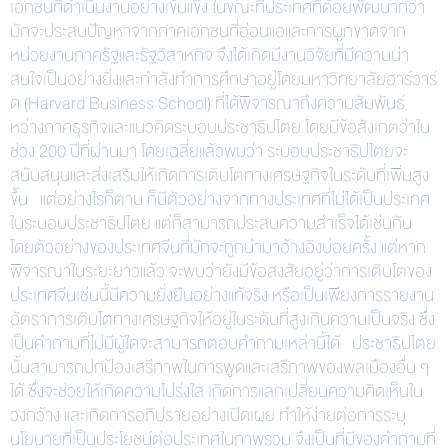
เอกชนที่ดำเนินงานอย่างเข้มแข็ง ในขณะที่ประเทศที่ด้อยพัฒนากว่า
มักจะประสบปัญหาจากภาคเอกชนที่อ่อนแอและการผูกขาดจาก
หน่วยงานภาครัฐและรัฐวิสาหกิจ จึงได้เกิดมีงานวิจัยที่มีความน่า
สนใจเป็นอย่างยิ่งและกำลังทำการศึกษาอยู่โดยมหาวิทยาลัยฮาร์วาร์
ด (Harvard Business School) ที่ได้พิจารณาถึงความสัมพันธ์
หว่างภาคธุรกิจและแนวคิดระบอบประชาธิปไตย โดยมีข้อสังเกตว่าใน
ช่วง 200 ปีที่ผ่านมา โดยเฉลี่ยแล้วพบว่า ระบอบประชาธิปไตยจะ
สนับสนุนและส่งเสริมให้เกิดการเติบโตทางเศรษฐกิจในระดับที่เพิ่มสูง
ขึ้น แต่อย่างไรก็ตาม ก็มีตัวอย่างจากทางประเทศที่ไม่ได้เป็นประเทศ
ในระบอบประชาธิปไตย แต่ก็สามารถประสบความสำเร็จได้เช่นกัน
โดยตัวอย่างของประเทศจีนที่มักจะถูกนำมาอ้างอิงบ่อยครั้ง แต่หาก
พิจารณาในระยะยาวแล้ว จะพบว่ายังมีข้อสงสัยอยู่ว่าการเติบโตของ
ประเทศจีนเช่นนี้มีความยั่งยืนอย่างแท้จริง หรือเป็นเพียงการรายงาน
อัตราการเติบโตทางเศรษฐกิจให้อยู่ในระดับที่สูงเกินความเป็นจริง ซึ่ง
เป็นคำถามที่ไม่มีผู้ใดจะสามารถตอบคำถามเหล่านี้ได้ ประชาธิปไตย
นั้นสามารถปกป้องเสรีภาพในการพูดและเสรีภาพของพลเมืองอื่น ๆ
ได้ ซึ่งจะช่วยให้เกิดความโปร่งใส เกิดการแลกเปลี่ยนความคิดเห็นใน
วงกว้าง และเกิดการอภิปรายอย่างเปิดเผย ทำให้ง่ายต่อการระบุ
นโยบายที่เป็นประโยชน์ต่อประเทศในภาพรวม จึงเป็นที่มีของคำถามที่