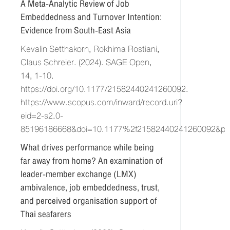
A Meta-Analytic Review of Job
Embeddedness and Turnover Intention:
Evidence from South-East Asia
Kevalin Setthakorn, Rokhima Rostiani,
Claus Schreier. (2024). SAGE Open,
14, 1-10.
https://doi.org/10.1177/21582440241260092.
https://www.scopus.com/inward/record.uri?
eid=2-s2.0-
85196186668&doi=10.1177%2f21582440241260092&pa
What drives performance while being
far away from home? An examination of
leader-member exchange (LMX)
ambivalence, job embeddedness, trust,
and perceived organisation support of
Thai seafarers