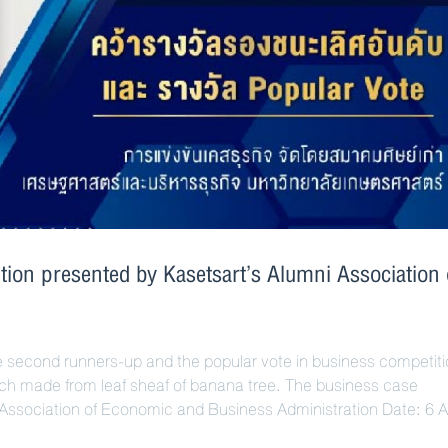
ion presented by Kasetsart’s Alumni Association 
second runners-up and the popular vote in business competit
ich made from leaf sheaf of banana tree. The business case
Association of Economic and Business Administration Date: 6 