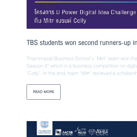
TBS students won second runners-up in 
Thammasat Business School’s ‘Mirt’ team won the 
Season 4” which is a business competition on digita
‘Colly’. In the end, team ‘Mirt’ recieved a scholars
READ MORE