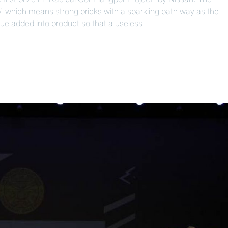
 which means strong bricks with a sparkling path way as the
ue added into product so that a useless