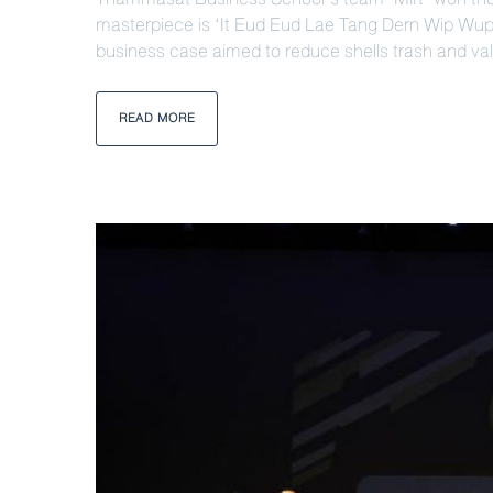
masterpiece is ‘It Eud Eud Lae Tang Dern Wip Wup’
business case aimed to reduce shells trash and val
READ MORE