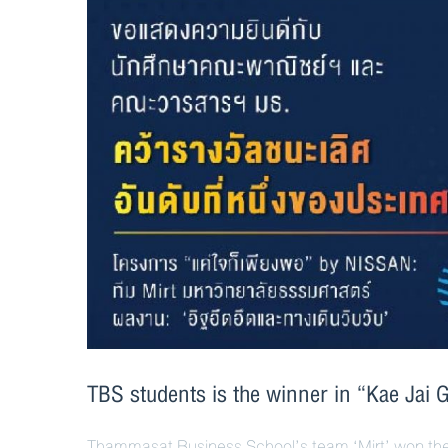
TBS students is the winner in “Kae Jai 
Thammasat Business School’s team ‘Mirt’ won the fi