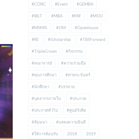
#CONC
#Event
#GEMBA
#IBLT
#MBA
#MIF
#MOU
#MSMIS
#OM
#Openhouse
#RE
#Scholarship
#TBSForward
#TripleCrown
#กิจกรรม
#คณาจารย์
#ความร่วมมือ
#ทุนการศึกษา
#ท่าพระจันทร์
#นักศึกษา
#บรรยาย
#บุคลากรภายใน
#ประกวด
#ประกาศทั่วไป
#ศูนย์รังสิต
#สัมมนา
#แสดงความยินดี
#ให้การต้อนรับ
2018
2019