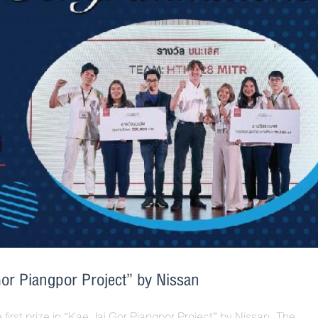
Gor Piangpor Project” by Nissan
rst prize in “Kae Jai Gor Piangpor Project” by Nissan. The