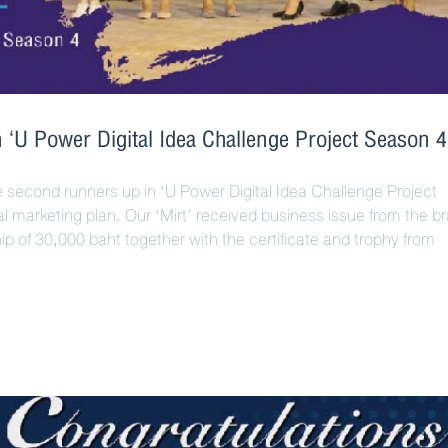
‘U Power Digital Idea Challenge Project Season 4
second runners up in ‘U Power Digital Idea Challenge Project
l marketing plan. Our ‘Mirt’ received business issue from the b
hip of 30,000 baht together with the certificate and trophy from