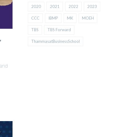
2020
2021
2022
2023
CCC
IBMP
MK
MOEH
TBS
TBS Forward
’
ThammasatBusinessSchool
rand