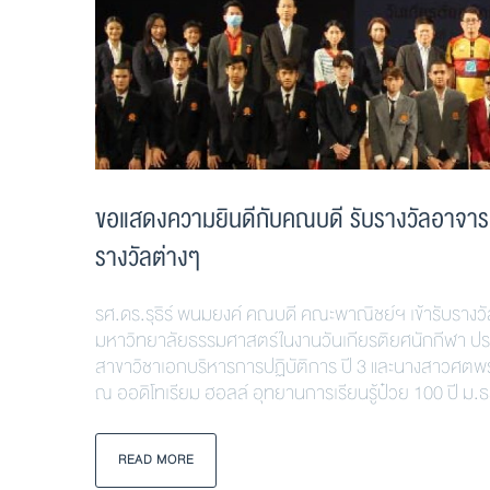
ขอแสดงความยินดีกับคณบดี รับรางวัลอาจารย์ท
รางวัลต่างๆ
รศ.ดร.รุธิร์ พนมยงค์ คณบดี คณะพาณิชย์ฯ เข้ารับรางวั
มหาวิทยาลัยธรรมศาสตร์ในงานวันเกียรติยศนักกีฬา ปร
สาขาวิชาเอกบริหารการปฏิบัติการ ปี 3 และนางสาวศตพร เ
ณ ออดิโทเรียม ฮอลล์ อุทยานการเรียนรู้ป๋วย 100 ปี ม.ธ
READ MORE