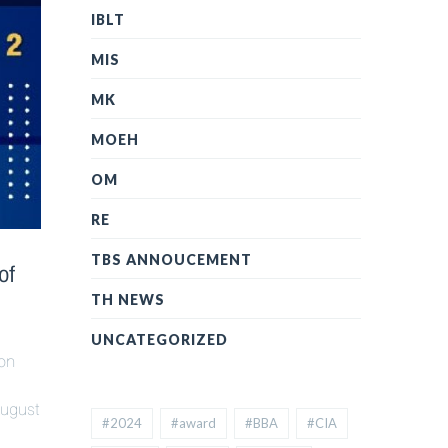
IBLT
MIS
MK
MOEH
OM
RE
TBS ANNOUCEMENT
of
TH NEWS
UNCATEGORIZED
ion
August
#2024
#award
#BBA
#CIA