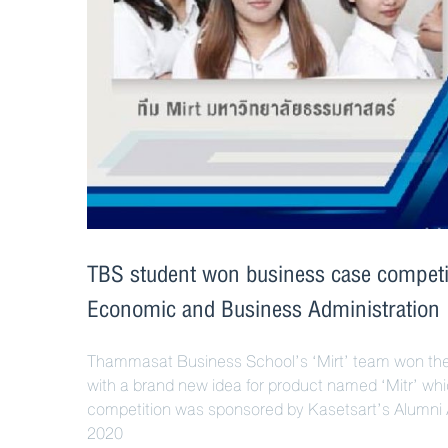
TBS student won business case competit
Economic and Business Administration
Thammasat Business School’s ‘Mirt’ team won the 
with a brand new idea for product named ‘Mitr’ wh
competition was sponsored by Kasetsart’s Alumni 
2020