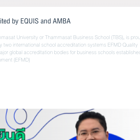
dited by EQUIS and AMBA
asat University or Thammasat Business School (TBS), is prou
by two international school accreditation systems EFMD Quality
or global accreditation bodies for business schools establishe
pment (EFMD)