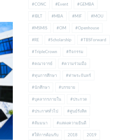
#CONC
#Event
#GEMBA
#IBLT
#MBA
#MIF
#MOU
#MSMIS
#OM
#Openhouse
#RE
#Scholarship
#TBSForward
#TripleCrown
#กิจกรรม
#คณาจารย์
#ความร่วมมือ
#ทุนการศึกษา
#ท่าพระจันทร์
#นักศึกษา
#บรรยาย
#บุคลากรภายใน
#ประกวด
#ประกาศทั่วไป
#ศูนย์รังสิต
#สัมมนา
#แสดงความยินดี
#ให้การต้อนรับ
2018
2019