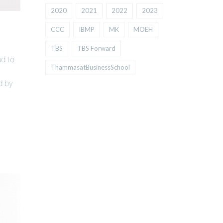
2020
2021
2022
2023
CCC
IBMP
MK
MOEH
TBS
TBS Forward
d to
ThammasatBusinessSchool
d by