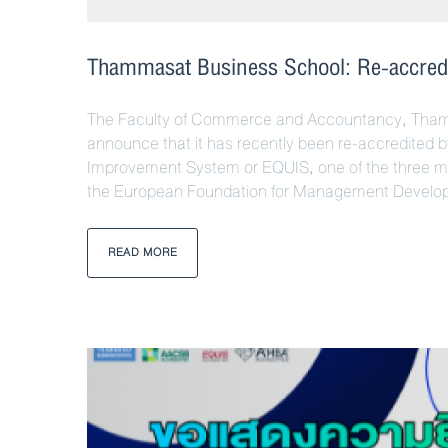
Thammasat Business School: Re-accre
The Faculty of Commerce and Accountancy, Thamm
announce that it has recently been re-accredited 
Improvement System or EQUIS, one of the three maj
the European Foundation for Management Develo
READ MORE