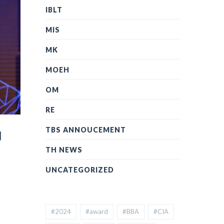
IBLT
MIS
MK
MOEH
OM
RE
TBS ANNOUCEMENT
ี
TH NEWS
UNCATEGORIZED
#2024
#award
#BBA
#CIA