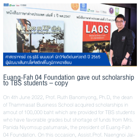
Euang-Fah 04 Foundation gave out scholarship
to TBS students – copy
On 4th June 2022, Prof. Ruth Banomyong, Ph.D, the dean
of Thammasat Business School acquired scholarships in
amout of 100,000 baht which are provided for TBS students
who have favorable grades but shortage of funds from Mrs.
Panida Niyomsup patumarak, the president of Euang-Fah
04 Foundation. On this occasion, Assist.Prof. Naengnoi Jai-