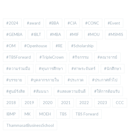
#2024
#award
#BBA
#CIA
#CONC
#Event
#GEMBA
#IBLT
#MBA
#MIF
#MOU
#MSMIS
#OM
#Openhouse
#RE
#Scholarship
#TBSForward
#TripleCrown
#กิจกรรม
#คณาจารย์
#ความร่วมมือ
#ทุนการศึกษา
#ท่าพระจันทร์
#นักศึกษา
#บรรยาย
#บุคลากรภายใน
#ประกวด
#ประกาศทั่วไป
#ศูนย์รังสิต
#สัมมนา
#แสดงความยินดี
#ให้การต้อนรับ
2018
2019
2020
2021
2022
2023
CCC
IBMP
MK
MOEH
TBS
TBS Forward
ThammasatBusinessSchool