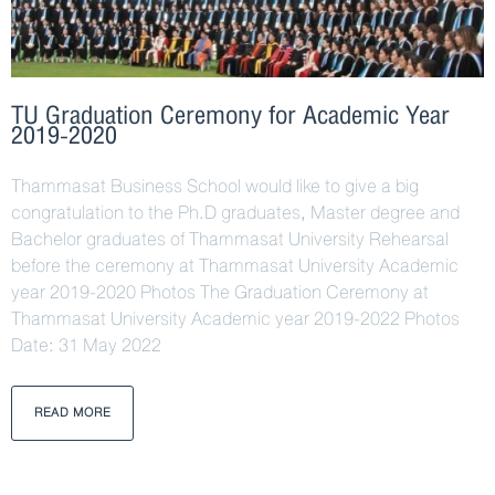
TU Graduation Ceremony for Academic Year
2019-2020
Thammasat Business School would like to give a big
congratulation to the Ph.D graduates, Master degree and
Bachelor graduates of Thammasat University Rehearsal
before the ceremony at Thammasat University Academic
year 2019-2020 Photos The Graduation Ceremony at
Thammasat University Academic year 2019-2022 Photos
Date: 31 May 2022
READ MORE