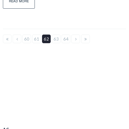
READ MORE
60
61
62
63
64