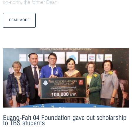
on-norm, the former Dean
READ MORE
Euang-Fah 04 Foundation gave out scholarship
to TBS students