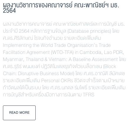
ผลงานวิชาการของคณาจารย์ คณะพาณิชย์ฯ มธ.
2564
ผลงานวิชาการคณาจารย์ คณะพาณิชยศาสตร์และการบัญชี มธ.
ประจำปี 2564 หลักการฐานข้อมูล (Database principles) โดย
ศ.ดร.ศิริลักษณ์ โรจนกิจอำนวย รายละเอียดเพิ่มเติม
Implementing the World Trade Organisation’s Trade
Facilitation Agreement (WTO-TFA) in Cambodia, Lao PDR,
Myanmar, Thailand & Vietnam: A Baseline Assessment โดย
ศ.ดร.รุธิร์ พนมยงค์ ปฏิวัติโมเดลธุรกิจด้วยบล็อกเชน (Block
Chain: Disruptive Business Model) โดย ศ.ดร.อาณัติ ลีมัคเดช
รายละเอียดเพิ่มเติม Personal OKRs ชีวิตจะสำเร็จตามเป้าหมาย
ถ้าวัดผลได้เป็นระบบ โดย ศ.ดร.นภดล ร่มโพธิ์ รายละเอียดเพิ่มเติม
การบัญชีสำหรับเครื่องมือทางการเงินตาม TFRS
READ MORE