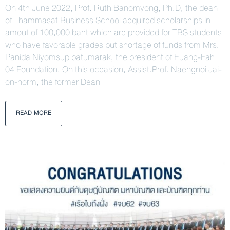
On 4th June 2022, Prof. Ruth Banomyong, Ph.D, the dean
of Thammasat Business School acquired scholarships in
amout of 100,000 baht which are provided for TBS students
who have favorable grades but shortage of funds from Mrs.
Panida Niyomsup patumarak, the president of Euang-Fah
04 Foundation. On this occasion, Assist.Prof. Naengnoi Jai-
on-norm, the former Dean
READ MORE