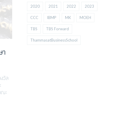
2020
2021
2022
2023
CCC
IBMP
MK
MOEH
TBS
TBS Forward
ThammasatBusinessSchool
กษา
างวัล
ะ
 คณะ