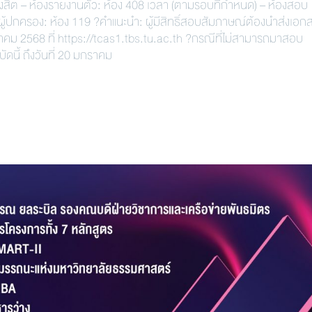
ังสิต – ห้องรายงานตัว: ห้อง 408 เวลา (ตามรอบที่กำหนด) – ห้องสอบ
ู้ปกครอง: ห้อง 119 ?คำแนะนำ: ผู้มีสิทธิ์สอบสัมภาษณ์ต้องนำส่งเอก
ม 2568 ที่ https://tcas1.tbs.tu.ac.th ?กรณีที่ไม่สามารถมาสอบ
ัดนี้ ถึงวันที่ 20 มกราคม