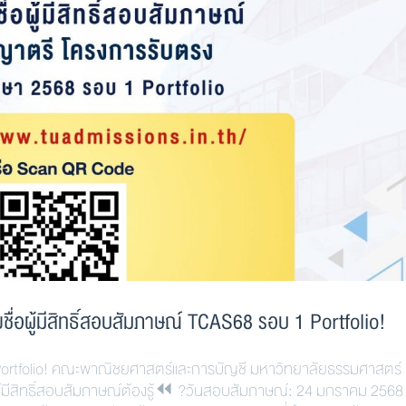
อผู้มีสิทธิ์สอบสัมภาษณ์ TCAS68 รอบ 1 Portfolio!
 Portfolio! คณะพาณิชยศาสตร์และการบัญชี มหาวิทยาลัยธรรมศาสตร์
ู้มีสิทธิ์สอบสัมภาษณ์ต้องรู้⏪ ?วันสอบสัมภาษณ์: 24 มกราคม 2568