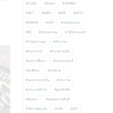
#CONC
#Event
#GEMBA
#IBLT
#MBA
#MIF
#MOU
#MSMIS
#OM
#Openhouse
#RE
#Scholarship
#TBSForward
#TripleCrown
#กิจกรรม
#คณาจารย์
#ความร่วมมือ
#ทุนการศึกษา
#ท่าพระจันทร์
#นักศึกษา
#บรรยาย
#บุคลากรภายใน
#ประกวด
#ประกาศทั่วไป
#ศูนย์รังสิต
#สัมมนา
#แสดงความยินดี
#ให้การต้อนรับ
2018
2019