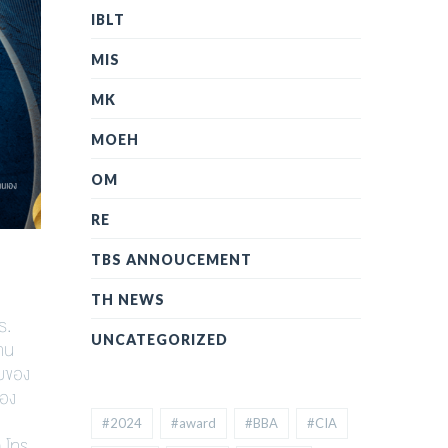
IBLT
MIS
MK
MOEH
OM
RE
TBS ANNOUCEMENT
TH NEWS
มธ.
UNCATEGORIZED
งาน
ับของ
ของ
#2024
#award
#BBA
#CIA
 โทร.