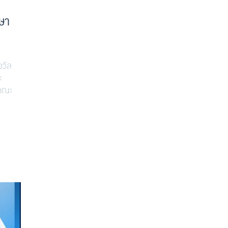
กษา
งวัล
ะ
 คณะ