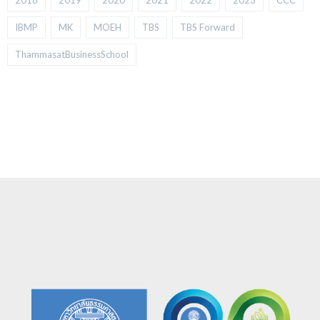
2018
2019
2020
2021
2022
2023
CCC
IBMP
MK
MOEH
TBS
TBS Forward
ThammasatBusinessSchool