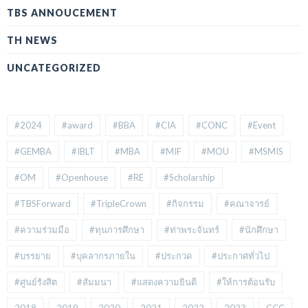
TBS ANNOUCEMENT
TH NEWS
UNCATEGORIZED
#2024
#award
#BBA
#CIA
#CONC
#Event
#GEMBA
#IBLT
#MBA
#MIF
#MOU
#MSMIS
#OM
#Openhouse
#RE
#Scholarship
#TBSForward
#TripleCrown
#กิจกรรม
#คณาจารย์
#ความร่วมมือ
#ทุนการศึกษา
#ท่าพระจันทร์
#นักศึกษา
#บรรยาย
#บุคลากรภายใน
#ประกวด
#ประกาศทั่วไป
#ศูนย์รังสิต
#สัมมนา
#แสดงความยินดี
#ให้การต้อนรับ