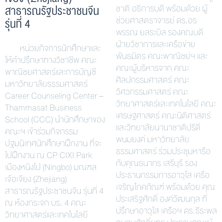
สาธารณรัฐประชาชนจีน
ชาติ อธิการบดี พร้อมด้วย ผู้
ช่วยศาสตราจารย์ ดร.อร
รุ่นที่ 4
พรรณ ยลระบิล รองคณบดี
ฝ่ายวิชาการและเครือข่าย
หน่วยกิจการนักศึกษาและ
พันธมิตร คณะพาณิชย์ฯ และ
ให้คำปรึกษาทางวิชาชีพ คณะ
คณะผู้บริหารจาก คณะ
พาณิชยศาสตร์และการบัญชี
ศิลปกรรมศาสตร์ คณะ
มหาวิทยาลัยธรรมศาสตร์
วิศวกรรมศาสตร์ คณะ
Career Counseling Center –
วิทยาศาสตร์และเทคโนโลยี คณะ
Thammasat Business
เศรษฐศาสตร์ คณะนิติศาสตร์
School (CCC) นำนักศึกษาของ
และวิทยาลัยนานาชาติปรีดี
คณะฯ เข้าร่วมกิจกรรม
พนมยงค์ มหาวิทยาลัย
ปฐมนิเทศนักศึกษาฝึกงาน ที่จะ
ธรรมศาสตร์ ร่วมประชุมหารือ
ไปฝึกงาน ณ CP CIXI Park
กับคุณธนากร เสรีบุรี รอง
เมืองหนิงโป (Ningbo) มณฑล
ประธานกรรมการอาวุโส เครือ
เจ้อเจียง (Zhejiang)
เจริญโภคภัณฑ์ พร้อมด้วย คุณ
สาธารณรัฐประชาชนจีน รุ่นที่ 4
ประเสริฐศักดิ์ องค์วัฒนกุล ที่
ณ ห้องกระจก บร. 4 คณะ
ปรึกษาอาวุโส เครือฯ ดร.ธีระพล
วิทยาศาสตร์และเทคโนโลยี