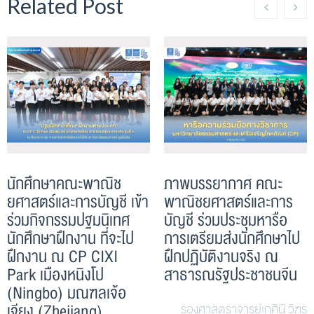
Related Post
นักศึกษาคณะพาณิช
ภาพบรรยากาศ คณะ
ยศาสตร์และการบัญชี เข้า
พาณิชยศาสตร์และการ
ร่วมกิจกรรมปฐมนิเทศ
บัญชี ร่วมประชุมหารือ
นักศึกษาฝึกงาน ที่จะไป
การเตรียมส่งนักศึกษาไป
ฝึกงาน ณ CP CIXI
ฝึกปฏิบัติงานจริง ณ
Park เมืองหนิงโป
สาธารณรัฐประชาชนจีน
(Ningbo) มณฑลเจ้อ
เจียง (Zhejiang)
รองศาสตราจารย์เกศินี วิฑูร