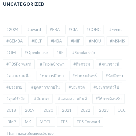
UNCATEGORIZED
#2024
#award
#BBA
#CIA
#CONC
#Event
#GEMBA
#IBLT
#MBA
#MIF
#MOU
#MSMIS
#OM
#Openhouse
#RE
#Scholarship
#TBSForward
#TripleCrown
#กิจกรรม
#คณาจารย์
#ความร่วมมือ
#ทุนการศึกษา
#ท่าพระจันทร์
#นักศึกษา
#บรรยาย
#บุคลากรภายใน
#ประกวด
#ประกาศทั่วไป
#ศูนย์รังสิต
#สัมมนา
#แสดงความยินดี
#ให้การต้อนรับ
2018
2019
2020
2021
2022
2023
CCC
IBMP
MK
MOEH
TBS
TBS Forward
ThammasatBusinessSchool