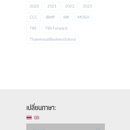
2020
2021
2022
2023
CCC
IBMP
MK
MOEH
TBS
TBS Forward
ThammasatBusinessSchool
เปลี่ยนภาษา: