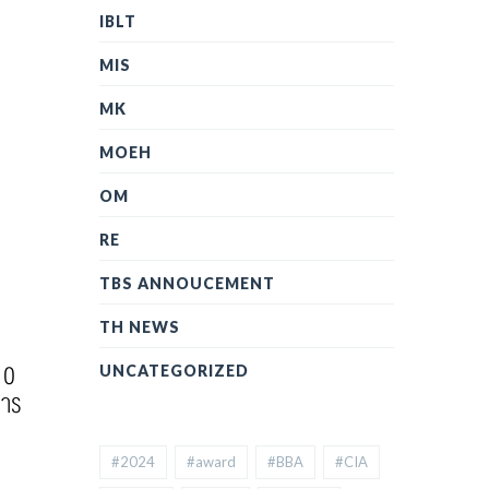
IBLT
MIS
MK
MOEH
OM
RE
TBS ANNOUCEMENT
TH NEWS
10
UNCATEGORIZED
การ
#2024
#award
#BBA
#CIA