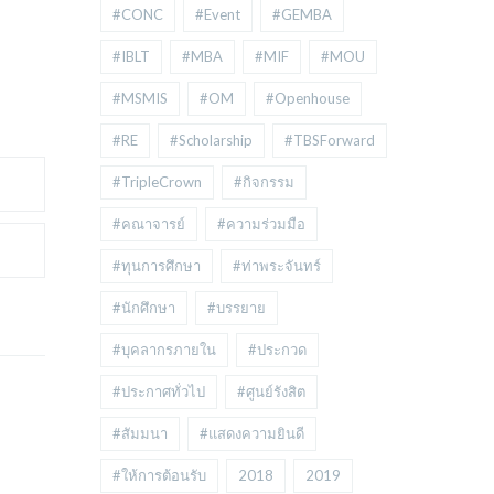
#CONC
#Event
#GEMBA
#IBLT
#MBA
#MIF
#MOU
#MSMIS
#OM
#Openhouse
#RE
#Scholarship
#TBSForward
#TripleCrown
#กิจกรรม
#คณาจารย์
#ความร่วมมือ
#ทุนการศึกษา
#ท่าพระจันทร์
#นักศึกษา
#บรรยาย
#บุคลากรภายใน
#ประกวด
#ประกาศทั่วไป
#ศูนย์รังสิต
#สัมมนา
#แสดงความยินดี
#ให้การต้อนรับ
2018
2019