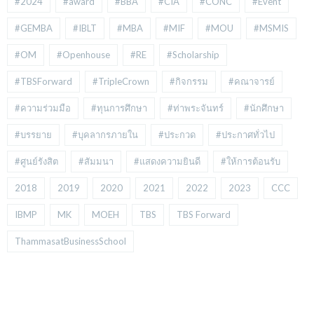
#2024
#award
#BBA
#CIA
#CONC
#Event
#GEMBA
#IBLT
#MBA
#MIF
#MOU
#MSMIS
#OM
#Openhouse
#RE
#Scholarship
#TBSForward
#TripleCrown
#กิจกรรม
#คณาจารย์
#ความร่วมมือ
#ทุนการศึกษา
#ท่าพระจันทร์
#นักศึกษา
#บรรยาย
#บุคลากรภายใน
#ประกวด
#ประกาศทั่วไป
#ศูนย์รังสิต
#สัมมนา
#แสดงความยินดี
#ให้การต้อนรับ
2018
2019
2020
2021
2022
2023
CCC
IBMP
MK
MOEH
TBS
TBS Forward
ThammasatBusinessSchool