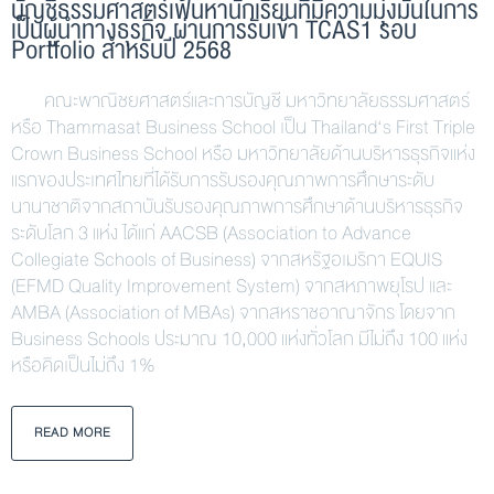
บัญชีธรรมศาสตร์เฟ้นหานักเรียนที่มีความมุ่งมั่นในการ
เป็นผู้นำทางธุรกิจ ผ่านการรับเข้า TCAS1 รอบ
Portfolio สำหรับปี 2568
คณะพาณิชยศาสตร์และการบัญชี มหาวิทยาลัยธรรมศาสตร์
หรือ Thammasat Business School เป็น Thailand‘s First Triple
Crown Business School หรือ มหาวิทยาลัยด้านบริหารธุรกิจแห่ง
แรกของประเทศไทยที่ได้รับการรับรองคุณภาพการศึกษาระดับ
นานาชาติจากสถาบันรับรองคุณภาพการศึกษาด้านบริหารธุรกิจ
ระดับโลก 3 แห่ง ได้แก่ AACSB (Association to Advance
Collegiate Schools of Business) จากสหรัฐอเมริกา EQUIS
(EFMD Quality Improvement System) จากสหภาพยุโรป และ
AMBA (Association of MBAs) จากสหราชอาณาจักร โดยจาก
Business Schools ประมาณ 10,000 แห่งทั่วโลก มีไม่ถึง 100 แห่ง
หรือคิดเป็นไม่ถึง 1%
READ MORE