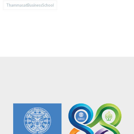
ThammasatBusinessSchool