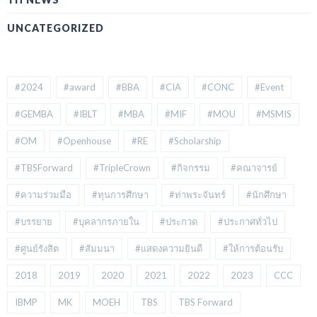
UNCATEGORIZED
#2024
#award
#BBA
#CIA
#CONC
#Event
#GEMBA
#IBLT
#MBA
#MIF
#MOU
#MSMIS
#OM
#Openhouse
#RE
#Scholarship
#TBSForward
#TripleCrown
#กิจกรรม
#คณาจารย์
#ความร่วมมือ
#ทุนการศึกษา
#ท่าพระจันทร์
#นักศึกษา
#บรรยาย
#บุคลากรภายใน
#ประกวด
#ประกาศทั่วไป
#ศูนย์รังสิต
#สัมมนา
#แสดงความยินดี
#ให้การต้อนรับ
2018
2019
2020
2021
2022
2023
CCC
IBMP
MK
MOEH
TBS
TBS Forward