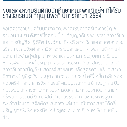
ขอแสดงความยินดีกับนักศึกษาคณะพาณิชย์ฯ ที่ได้รับ
รางวัลเรียนดี “ทุนภูมิพล” ปีการศึกษา 2564
ขอแสดงความยินดีกับบัณฑิตคณะพาณิชยศาสตร์และการบัญชี
จำนวน 14 คน ดังรายชื่อต่อไปนี้ 1. กัญญาพัชร พนธารา สาขาวิชา
เอกการบัญชี 2. ฐิติรัตน์ จงวัฒนเกียรติ สาขาวิชาเอกการตลาด 3.
รวิสรา จงสมจิตต์ สาขาวิชาเอกระบบสารสนเทศเพื่อการจัดการ 4.
ปวีณา โอฬารสุขสกุล สาขาวิชาเอกบริหารการปฏิบัติการ 5. นันทิ
ชา จิรัฐพิกาลพงศ์ ปริญญาตรีบริหารธุรกิจ (หลักสูตรนานาชาติ)
สาขาวิชาการบัญชี 6. สกรรจ์ สายสมร หลักสูตรควบตรี-โท สาขา
วิชาการบัญชีธุรกิจแบบบูรณาการ 7. กุลภรณ์ ศรีขี้เหล็ก หลักสูตร
ควบตรี-โท สาขาการจัดการธุรกิจแบบบูรณาการ 8. เจษฎากร ปิ่น
ทองพันธ์ สาขาวิชาเอกการบริหารองค์การ การประกอบการ และ
ทรัพยากรมนุษย์ 9. ณัฐสินี ฐาปนวรชัย สาขาวิชาบริหารธุรกิจ
ระหว่างประเทศ โลจิสติกส์และการขนส่ง 10. ณิชากร สยามิภักดิ์
ปริญญาตรีบริหารธุรกิจ (หลักสูตรนานาชาติ) สาขาวิชาการเงิน
11.