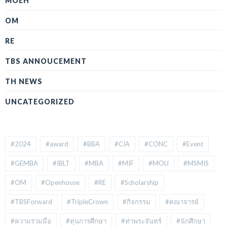
MOEH
OM
RE
TBS ANNOUCEMENT
TH NEWS
UNCATEGORIZED
#2024
#award
#BBA
#CIA
#CONC
#Event
#GEMBA
#IBLT
#MBA
#MIF
#MOU
#MSMIS
#OM
#Openhouse
#RE
#Scholarship
#TBSForward
#TripleCrown
#กิจกรรม
#คณาจารย์
#ความร่วมมือ
#ทุนการศึกษา
#ท่าพระจันทร์
#นักศึกษา