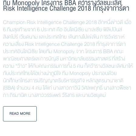
ทีม Monopoly โครงการ BBA คว้ารางวัลชนะเลิศ
Risk Intelligence Challenge 2018 ที่กรุงจาการ์ตา
Champion Risk Intelligence Challenge 2018 อีกหนึ่งข่าวดี เมื่อ
6 ทีมสุดท้ายจาก 6 ประเทศ คือ อินโดนีเซีย มาเลเซีย ฟิลิปปินส์
สิงคโปร์ เวียดนาม และประเทศไทย เดินทางไปแข่งขัน การวิเคราะห์
ความเสี่ยง Risk Intelligence Challenge 2018 ที่กรุงจาการ์ตา
ประเทศอินโดนีเซีย โดยทีม Monopoly จาก โครงการ BBA คณะ
พาณิชยศาสตร์และการบัญชี มหาวิทยาลัยธรรมศาสตร์ ที่สร้าง
ความ “ว้าว” ให้กับคณะกรรมการทั้ง 5 คน ก็คว้ารางวัลชนะเลิศมาให้
กับประเทศไทยได้อย่างน่าภูมิใจ ทีม Monopoly ประกอบด้วย
นักศึกษาโครงการปริญญาตรีบริหารธุรกิจ หลักสูตรนานาชาติ
(BBA) จำนวน 4 คน ได้แก่ นางสาวภาวินี วิศลพฤทธิ์ นางสาวพิชชา
ภา ถิรมานิต นางสาววรรษพร วีรังกร และนายวิชยุตม์
READ MORE