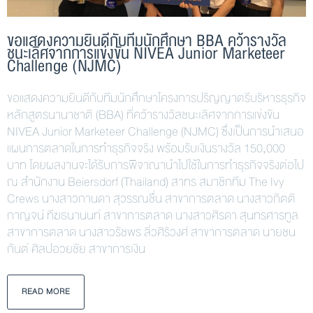
ขอแสดงความยินดีกับทีมนักศึกษา BBA คว้ารางวัล
ชนะเลิศจากการแข่งขัน NIVEA Junior Marketeer
Challenge (NJMC)
ขอแสดงความยินดีกับทีมนักศึกษาโครงการปริญญาตรีบริหารธุรกิจ
หลักสูตรนานาชาติ (BBA) ที่คว้ารางวัลชนะเลิศจากการแข่งขัน
NIVEA Junior Marketeer Challenge (NJMC) ซึ่งเป็นการนำเสนอ
แผนการตลาดในการทำธุรกิจจริง พร้อมรับเงินรางวัล 150,000
บาท โดยผลงานจะได้รับการพิจาณานำไปใช้ในการทำธุรกิจจริงต่อไป
ณ สำนักงาน Beiersdorf (Thailand) สาทร สมาชิกทีม The Ivy
Crews นางสาวกานดา สุวรรณชื่น สาขาการตลาด นางสาวกิตติ
กาญจน์ ทีฆธนานนท์ สาขาการตลาด นางสาวศิรดา สุนทรศารทูล
สาขาการตลาด นางสาวรัชพร ลิ่วศิริวงศ์ สาขาการตลาด นายชน
กันต์ ศิลปอวยชัย สาขาการเงิน
READ MORE