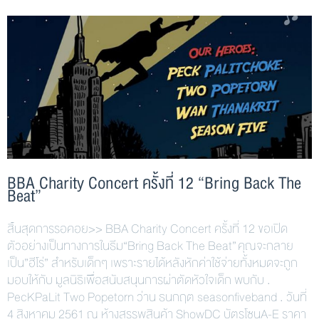
BBA Charity Concert ครั้งที่ 12 “Bring Back The
Beat”
สิ้นสุดการรอคอย>> BBA Charity Concert ครั้งที่ 12 ขอเปิด
ตัวอย่างเป็นทางการในธีม“Bring Back The Beat” คุณจะกลาย
เป็น”ฮีโร่” สำหรับเด็กๆ เพราะรายได้หลังหักค่าใช้จ่ายทั้งหมดจะถูก
มอบให้กับ มูลนิธิเพื่อสนับสนุนการผ่าตัดหัวใจเด็ก พบกับ .
PecKPaLit Two Popetorn ว่าน ธนกฤต seasonfiveband . วันที่
4 สิงหาคม 2561 ณ ห้างสรรพสินค้า ShowDC บัตรโซนA-E ราคา