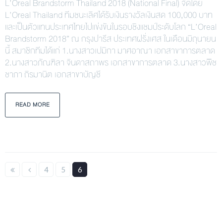
L’Oreal Brandstorm Thailand 2018 (National Final) จัดโดย
L’Oreal Thailand ทีมชนะเลิศได้รับเงินรางวัลเงินสด 100,000 บาท
และเป็นตัวแทนประเทศไทยไปแข่งขันในรอบชิงแชมป์ระดับโลก “L’Oreal
Brandstorm 2018” ณ กรุงปารีส ประเทศฝรั่งเศส ในเดือนมิถุนายน
นี้ สมาชิกทีมได้แก่ 1.นางสาวเปมิกา มาศอาณา เอกสาขาการตลาด
2.นางสาวภัณฑิลา จินดาสถาพร เอกสาขาการตลาด 3.นางสาวพิช
ชาภา ถิรมานิต เอกสาขาบัญชี
READ MORE
4
5
6