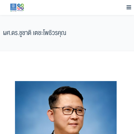
ผศ.ดร.ชูชาติ เตชะโพธิวรคุณ