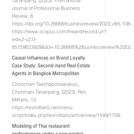
Tananpang. (2023). International
Journal of Professional Business
Review, 8.
https://doi.org/10.26668/businessreview/2023.v8i5.1084.
https://www.scopus.com/inward/record.uri?
eid=2-s2.0-
85159623929&doi=10.26668%2fbusinessreview%2f202
Causal Influences on Brand Loyalty
Case Study: Second-hand Real Estate
Agents in Bangkok Metropolitan
Choochart Taeshapotiwarakun,
Chonmani Tananpang. (2023). Res
Militaris, 13.
https://resmilitaris.net/menu-
script/index.php/resmilitaris/article/view/1549/1708.
Modeling of Thai restaurant
performances under a new normal