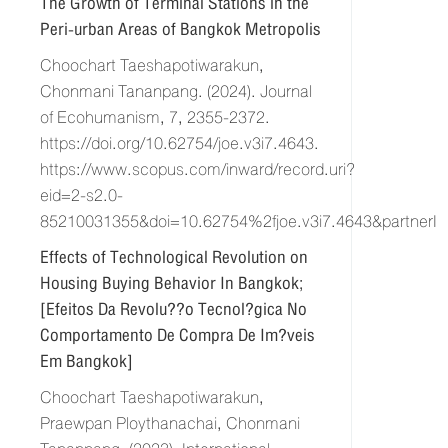
The Growth of Terminal Stations in the
Peri-urban Areas of Bangkok Metropolis
Choochart Taeshapotiwarakun,
Chonmani Tananpang. (2024). Journal
of Ecohumanism, 7, 2355-2372.
https://doi.org/10.62754/joe.v3i7.4643.
https://www.scopus.com/inward/record.uri?
eid=2-s2.0-
85210031355&doi=10.62754%2fjoe.v3i7.4643&partner
Effects of Technological Revolution on
Housing Buying Behavior In Bangkok;
[Efeitos Da Revolu??o Tecnol?gica No
Comportamento De Compra De Im?veis
Em Bangkok]
Choochart Taeshapotiwarakun,
Praewpan Ploythanachai, Chonmani