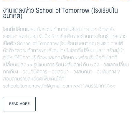
งานแถลงข่าว School of Tomorrow (โรงเรียนใน
อนาคต)
โลกที่เปลี่ยนแปลง กับความท้าทายในสังคมไทย มหาวิทยาลัย
ธรรมศาสตร์ (มธ.) จับมือ 5 ภาคีเครือข่ายด้านการเรียนรู้ แถลงข่าว
เปิดตัว School of Tomorrow (โรงเรียนในอนาคต) รุ่นแรก ภายใต้
หัวข้อ “ความท้าทายของสังคมไทยในโลกที่เปลี่ยนแปลง” สร้างผู้นำ
รุ่นใหม่ให้มีความรู้ ทักษะ และคุณลักษณะ พร้อมรับมือกับโลกที่
เปลี่ยนแปลง >> รูปแบบการเรียน 2สัปดาห์ กับ 5 วง – วงแลกเปลี่ยน
ถกเถียง – วงปฏิบัติการ – วงเสวนา – วงสนทนา – วงเดินทาง ?
สอบถามรายละเอียดเพิ่มเติมได้ที่
schooloftomorrow.th@gmail.com >>ภาพบรรยากาศ<<
READ MORE