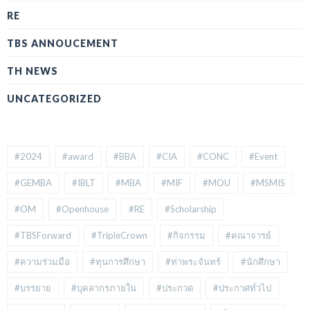
RE
TBS ANNOUCEMENT
TH NEWS
UNCATEGORIZED
#2024
#award
#BBA
#CIA
#CONC
#Event
#GEMBA
#IBLT
#MBA
#MIF
#MOU
#MSMIS
#OM
#Openhouse
#RE
#Scholarship
#TBSForward
#TripleCrown
#กิจกรรม
#คณาจารย์
#ความร่วมมือ
#ทุนการศึกษา
#ท่าพระจันทร์
#นักศึกษา
#บรรยาย
#บุคลากรภายใน
#ประกวด
#ประกาศทั่วไป