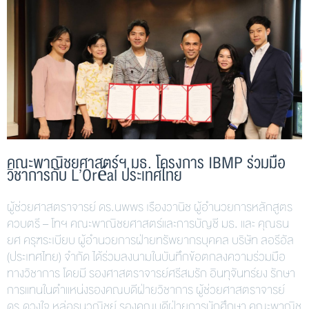
คณะพาณิชยศาสตร์ฯ มธ. โครงการ IBMP ร่วมมือ
วิชาการกับ L’Oréal ประเทศไทย
ผู้ช่วยศาสตราจารย์ ดร.นพพร เรืองวานิช ผู้อำนวยการหลักสูตร
ควบตรี – โทฯ คณะพาณิชยศาสตร์และการบัญชี มธ. และ คุณธน
ยศ ครุฑระเบียบ ผู้อำนวยการฝ่ายทรัพยากรบุคคล บริษัท ลอรีอัล
(ประเทศไทย) จำกัด ได้ร่วมลงนามในบันทึกข้อตกลงความร่วมมือ
ทางวิชาการ โดยมี รองศาสตราจารย์ศรีสมรัก อินทุจันทร์ยง รักษา
การแทนในตำแหน่งรองคณบดีฝ่ายวิชาการ ผู้ช่วยศาสตราจารย์
ดร.ดวงใจ หล่อธนวณิชย์ รองคณบดีฝ่ายการนักศึกษา คณะพาณิช