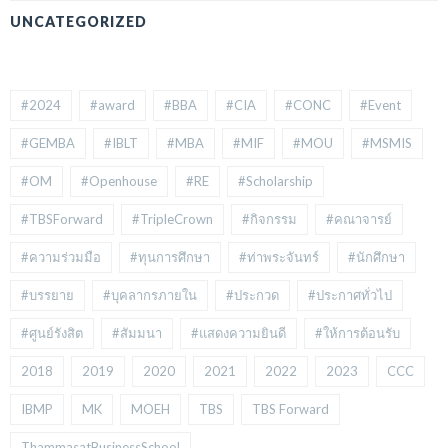
UNCATEGORIZED
#2024
#award
#BBA
#CIA
#CONC
#Event
#GEMBA
#IBLT
#MBA
#MIF
#MOU
#MSMIS
#OM
#Openhouse
#RE
#Scholarship
#TBSForward
#TripleCrown
#กิจกรรม
#คณาจารย์
#ความร่วมมือ
#ทุนการศึกษา
#ท่าพระจันทร์
#นักศึกษา
#บรรยาย
#บุคลากรภายใน
#ประกวด
#ประกาศทั่วไป
#ศูนย์รังสิต
#สัมมนา
#แสดงความยินดี
#ให้การต้อนรับ
2018
2019
2020
2021
2022
2023
CCC
IBMP
MK
MOEH
TBS
TBS Forward
ThammasatBusinessSchool