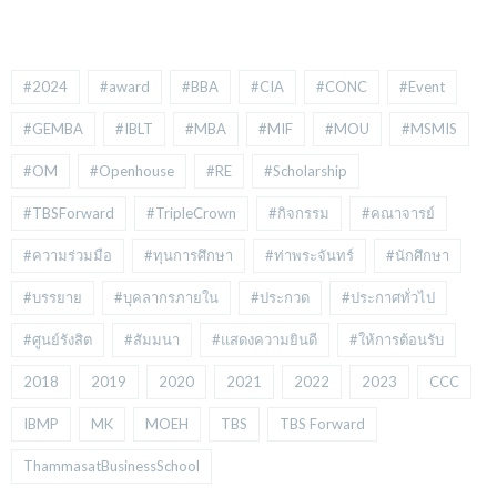
#2024
#award
#BBA
#CIA
#CONC
#Event
#GEMBA
#IBLT
#MBA
#MIF
#MOU
#MSMIS
#OM
#Openhouse
#RE
#Scholarship
#TBSForward
#TripleCrown
#กิจกรรม
#คณาจารย์
#ความร่วมมือ
#ทุนการศึกษา
#ท่าพระจันทร์
#นักศึกษา
#บรรยาย
#บุคลากรภายใน
#ประกวด
#ประกาศทั่วไป
#ศูนย์รังสิต
#สัมมนา
#แสดงความยินดี
#ให้การต้อนรับ
2018
2019
2020
2021
2022
2023
CCC
IBMP
MK
MOEH
TBS
TBS Forward
ThammasatBusinessSchool