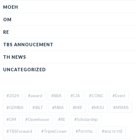
MOEH
OM
RE
TBS ANNOUCEMENT
TH NEWS
UNCATEGORIZED
#2024
#award
#BBA
#CIA
#CONC
#Event
#GEMBA
#IBLT
#MBA
#MIF
#MOU
#MSMIS
#OM
#Openhouse
#RE
#Scholarship
#TBSForward
#TripleCrown
#กิจกรรม
#คณาจารย์