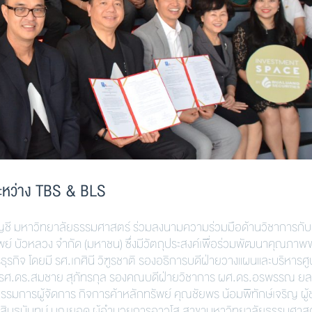
ะหว่าง TBS & BLS
ี มหาวิทยาลัยธรรมศาสตร์ ร่วมลงนามความร่วมมือด้านวิชาการกับ
ย์ บัวหลวง จำกัด (มหาชน) ซึ่งมีวัตถุประสงค์เพื่อร่วมพัฒนาคุณภาพ
รกิจ โดยมี รศ.เกศินี วิฑูรชาติ รองอธิการบดีฝ่ายวางแผนและบริหารศู
ร รศ.ดร.สมชาย สุภัทรกุล รองคณบดีฝ่ายวิชาการ ผศ.ดร.อรพรรณ ยล
การผู้จัดการ กิจการค้าหลักทรัพย์ คุณชัยพร น้อมพิทักษ์เจริญ ผู้
สินธนันทน์ บุญยอด ผู้อำนวยการอาวุโส สาขามหาวิทยาลัยธรรมศาสต