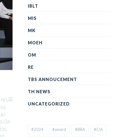
IBLT
MIS
MK
MOEH
OM
RE
TBS ANNOUCEMENT
TH NEWS
 คุณพิ
UNCATEGORIZED
ของ
นย์
ระบิล
ช่วย
#2024
#award
#BBA
#CIA
ร์