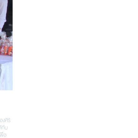
งศิริ
ีกับ
ื่อ