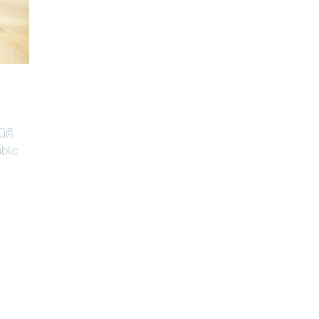
ิติ
blic