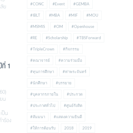
#CONC
#Event
#GEMBA
ลัย
#IBLT
#MBA
#MIF
#MOU
#MSMIS
#OM
#Openhouse
#RE
#Scholarship
#TBSForward
#TripleCrown
#กิจกรรม
#คณาจารย์
#ความร่วมมือ
ที่ 1
#ทุนการศึกษา
#ท่าพระจันทร์
#นักศึกษา
#บรรยาย
60)
#บุคลากรภายใน
#ประกวด
ียน
#ประกาศทั่วไป
#ศูนย์รังสิต
เป็น
#สัมมนา
#แสดงความยินดี
คำร้อง
#ให้การต้อนรับ
2018
2019