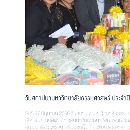
วันสถาปนามหาวิทยาลัยธรรมศาสตร์ ประจำป
วันที่ 27 มิถุนายน 2560 วันสถาปนามหาวิทยาลัยธรรมศา
เลิศ รองคณบดีฝ่ายการเงินนำทีมเจ้าหน้าที่คณะพาณิชยศ
คุณมนู เลี้ยวไพโรจน์ ได้รับมอบเข็มเกียรติยศ รองศาสต