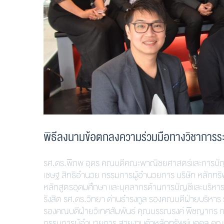
พิธีลงนามข้อตกลงความร่วมมือทางวิชาการร
รศ.ดร.พิภพ อุดร คณบดีคณะพาณิชยศาสตร์และการบัญช
เชษฐ สิทธิอำนวย กรรมการผู้อำนวยการ บริษัท หลักทรัพ
หลักสูตรอุดมศึกษา และบุคลากรด้านการบัญชีและบริหารธุ
รังสิต รศ.ดร.วิทยา ด่านธำรงกูล รองคณบดีฝ่ายบริหา
รองคณบดีฝ่ายวิเทศสัมพันธ์ คุณบรรณรงค์ พิชญากร กรรม
กรรมการผู้อำนวยการ สายงานค้าหลักทรัพย์บุคคล คุณ