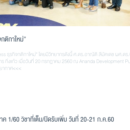
จกติกาใหม่”
ธุรกิจกติกาใหม่” โดยมีวิทยากรดังนี้ ศ.ดร.อาณัติ ลีมัคเดช ผศ.ดร.น
ิกร กิ่งแก้ว เมื่อวันที่ 20 กรกฏาคม 2560 ณ Ananda Development Pu
รรยากาศ<<<
 1/60 วิชาที่เต็ม/ปิดรับเพิ่ม วันที่ 20-21 ก.ค.60