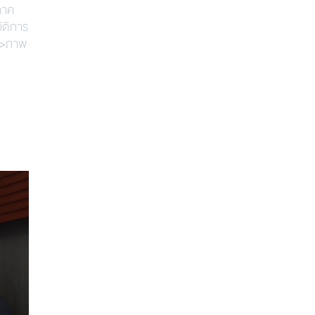
ภาค
ัติการ
>>ภาพ