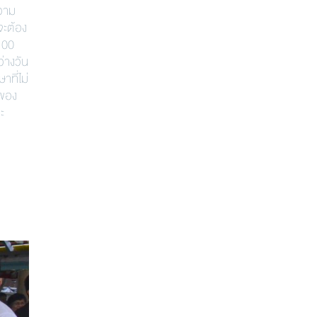
วาม
จะต้อง
.00
่างวัน
ที่ไม่
งของ
ะ