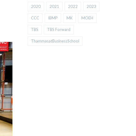
2020
2021
2022
2023
CCC
IBMP
MK
MOEH
TBS
TBS Forward
ThammasatBusinessSchool