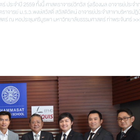
ร์ ประจำปี 2559 ทั้งนี้ ศาสตราจารย์วิทวัส รุ่งเรืองผล อาจารย์ประจำ
าจารย์ ม.ร.ว.พงษ์สวัสดิ์ สวัสดิวัตน์ อาจารย์ประจำสาขาบริหารปฏิบ
ร์ ณ หอประชุมศรีบูรพา มหาวิทยาลัยธรรมศาสตร์ ท่าพระจันทร์ >