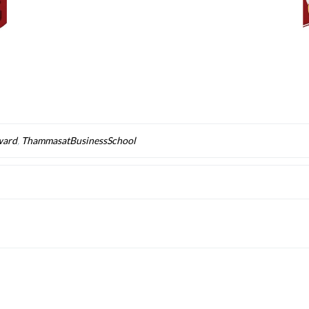
ward
,
ThammasatBusinessSchool