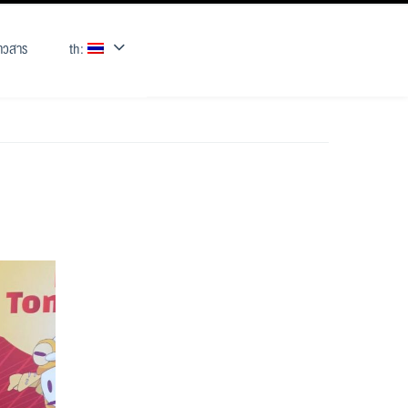
่าวสาร
th: