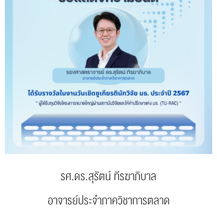
รศ.ดร.สุรัตน์ ทีรฆาภิบาล
อาจารย์ประจำภาควิชาการตลาด