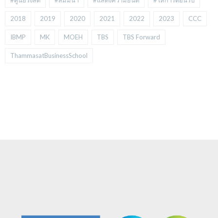
#ศูนย์รังสิต
#สัมมนา
#แสดงความยินดี
#ให้การต้อนรับ
2018
2019
2020
2021
2022
2023
CCC
IBMP
MK
MOEH
TBS
TBS Forward
ThammasatBusinessSchool